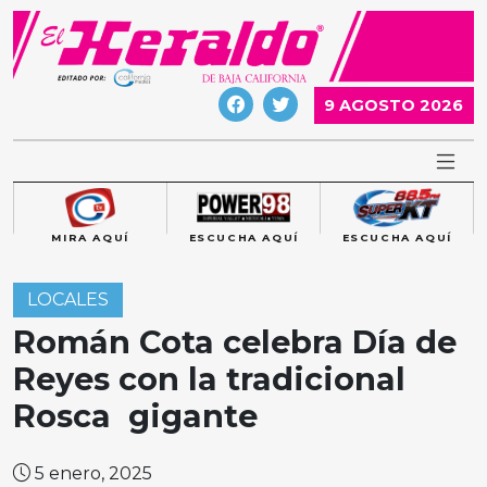
Skip
to
content
9 AGOSTO 2026
MIRA AQUÍ
ESCUCHA AQUÍ
ESCUCHA AQUÍ
LOCALES
Román Cota celebra Día de
Reyes con la tradicional
Rosca gigante
5 enero, 2025