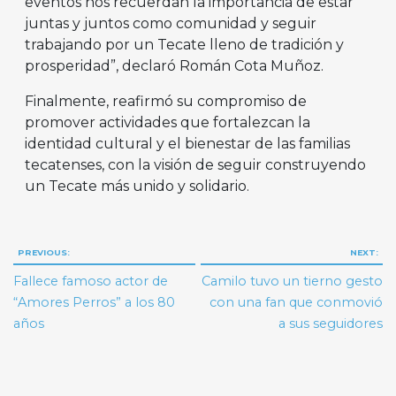
eventos nos recuerdan la importancia de estar
juntas y juntos como comunidad y seguir
trabajando por un Tecate lleno de tradición y
prosperidad”, declaró Román Cota Muñoz.
Finalmente, reafirmó su compromiso de
promover actividades que fortalezcan la
identidad cultural y el bienestar de las familias
tecatenses, con la visión de seguir construyendo
un Tecate más unido y solidario.
Navegación
PREVIOUS:
NEXT:
de
Fallece famoso actor de
Camilo tuvo un tierno gesto
entradas
“Amores Perros” a los 80
con una fan que conmovió
años
a sus seguidores