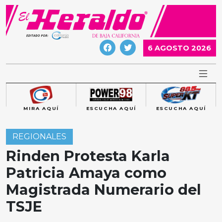
Skip
to
content
6 AGOSTO 2026
MIRA AQUÍ
ESCUCHA AQUÍ
ESCUCHA AQUÍ
REGIONALES
Rinden Protesta Karla
Patricia Amaya como
Magistrada Numerario del
TSJE