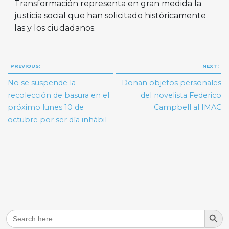
Transformación representa en gran medida la
justicia social que han solicitado históricamente
las y los ciudadanos.
Navegación
PREVIOUS:
NEXT:
de
No se suspende la
Donan objetos personales
entradas
recolección de basura en el
del novelista Federico
próximo lunes 10 de
Campbell al IMAC
octubre por ser día inhábil
Search But
Search
for: