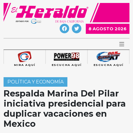
Skip
to
content
8 AGOSTO 2026
MIRA AQUÍ
ESCUCHA AQUÍ
ESCUCHA AQUÍ
POLÍTICA Y ECONOMÍA
Respalda Marina Del Pilar
iniciativa presidencial para
duplicar vacaciones en
Mexico