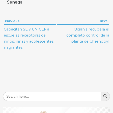
Senegal
Navegación
PREVIOUS:
NEXT:
de
Capacitan SE y UNICEF a
Ucrania recupera el
entradas
escuelas receptoras de
completo control de la
niños, niñas y adolescentes
planta de Chernobyl
migrantes
Search But
Search
for: