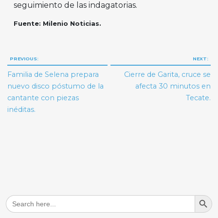
seguimiento de las indagatorias.
Fuente: Milenio Noticias.
Navegación
PREVIOUS:
NEXT:
de
Familia de Selena prepara
Cierre de Garita, cruce se
entradas
nuevo disco póstumo de la
afecta 30 minutos en
cantante con piezas
Tecate.
inéditas.
Search But
Search
for: