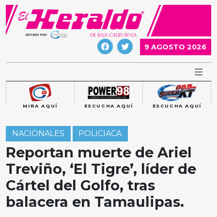
Skip
to
content
9 AGOSTO 2026
MIRA AQUÍ
ESCUCHA AQUÍ
ESCUCHA AQUÍ
NACIONALES
POLICIACA
Reportan muerte de Ariel
Treviño, ‘El Tigre’, líder de
Cártel del Golfo, tras
balacera en Tamaulipas.