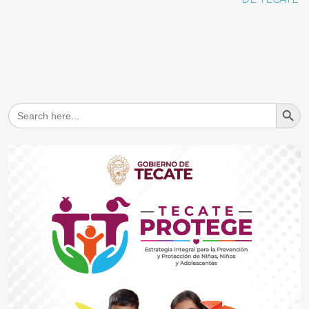
Search But
Search
for: