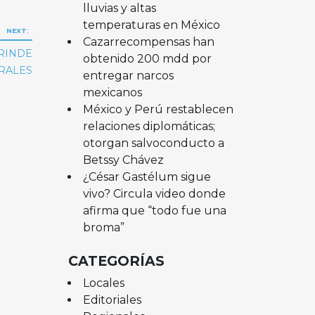
lluvias y altas
temperaturas en México
NEXT:
Cazarrecompensas han
BRINDE
obtenido 200 mdd por
RALES
entregar narcos
mexicanos
México y Perú restablecen
relaciones diplomáticas;
otorgan salvoconducto a
Betssy Chávez
¿César Gastélum sigue
vivo? Circula video donde
afirma que “todo fue una
broma”
CATEGORÍAS
Locales
Editoriales