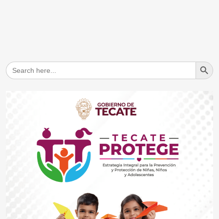
Search But
Search
for: