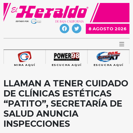
Skip
to
content
8 AGOSTO 2026
MIRA AQUÍ
ESCUCHA AQUÍ
ESCUCHA AQUÍ
LLAMAN A TENER CUIDADO
DE CLÍNICAS ESTÉTICAS
“PATITO”, SECRETARÍA DE
SALUD ANUNCIA
INSPECCIONES