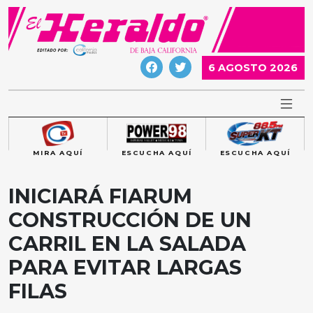
Skip
to
content
6 AGOSTO 2026
MIRA AQUÍ
ESCUCHA AQUÍ
ESCUCHA AQUÍ
INICIARÁ FIARUM
CONSTRUCCIÓN DE UN
CARRIL EN LA SALADA
PARA EVITAR LARGAS
FILAS