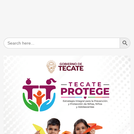
Search But
Search
for: