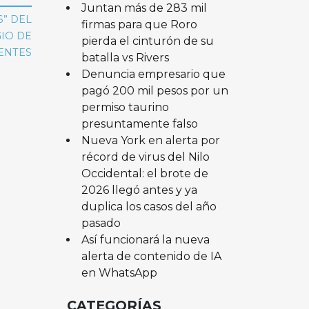
Juntan más de 283 mil
S” DEL
firmas para que Roro
IO DE
pierda el cinturón de su
ENTES
batalla vs Rivers
Denuncia empresario que
pagó 200 mil pesos por un
permiso taurino
presuntamente falso
Nueva York en alerta por
récord de virus del Nilo
Occidental: el brote de
2026 llegó antes y ya
duplica los casos del año
pasado
Así funcionará la nueva
alerta de contenido de IA
en WhatsApp
CATEGORÍAS