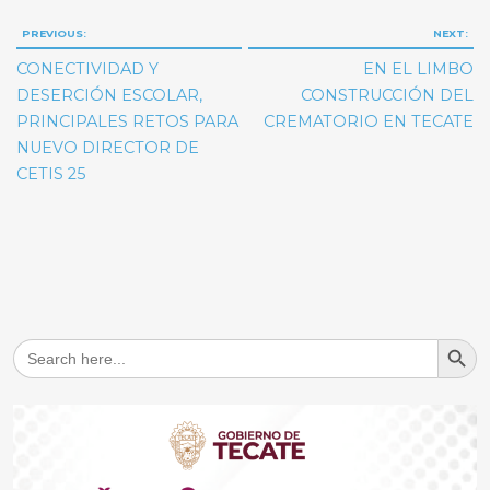
Navegación
PREVIOUS:
NEXT:
de
CONECTIVIDAD Y
EN EL LIMBO
entradas
DESERCIÓN ESCOLAR,
CONSTRUCCIÓN DEL
PRINCIPALES RETOS PARA
CREMATORIO EN TECATE
NUEVO DIRECTOR DE
CETIS 25
Search But
Search
for: