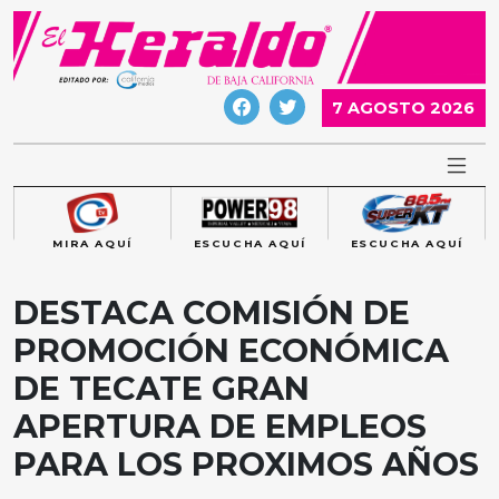
Skip
to
content
7 AGOSTO 2026
MIRA AQUÍ
ESCUCHA AQUÍ
ESCUCHA AQUÍ
DESTACA COMISIÓN DE
PROMOCIÓN ECONÓMICA
DE TECATE GRAN
APERTURA DE EMPLEOS
PARA LOS PROXIMOS AÑOS