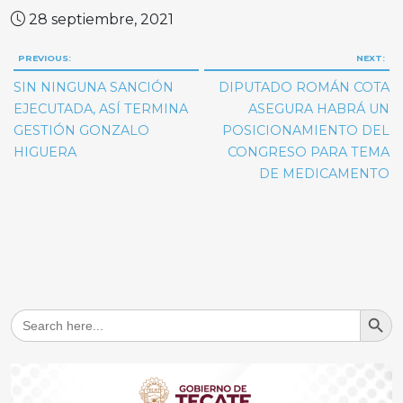
28 septiembre, 2021
Navegación
PREVIOUS:
NEXT:
de
SIN NINGUNA SANCIÓN
DIPUTADO ROMÁN COTA
entradas
EJECUTADA, ASÍ TERMINA
ASEGURA HABRÁ UN
GESTIÓN GONZALO
POSICIONAMIENTO DEL
HIGUERA
CONGRESO PARA TEMA
DE MEDICAMENTO
Search But
Search
for: