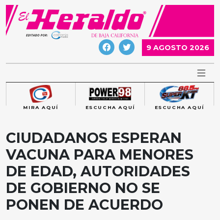
Skip
to
content
9 AGOSTO 2026
MIRA AQUÍ
ESCUCHA AQUÍ
ESCUCHA AQUÍ
CIUDADANOS ESPERAN
VACUNA PARA MENORES
DE EDAD, AUTORIDADES
DE GOBIERNO NO SE
PONEN DE ACUERDO