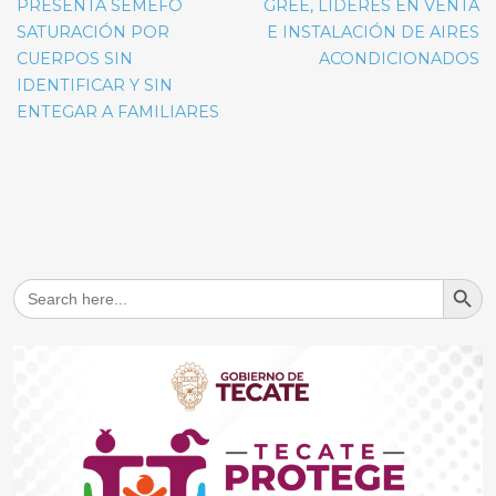
de
PRESENTA SEMEFO
GREE, LÍDERES EN VENTA
entradas
SATURACIÓN POR
E INSTALACIÓN DE AIRES
CUERPOS SIN
ACONDICIONADOS
IDENTIFICAR Y SIN
ENTEGAR A FAMILIARES
Search But
Search
for: