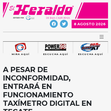
Skip
to
content
8 AGOSTO 2026
MIRA AQUÍ
ESCUCHA AQUÍ
ESCUCHA AQUÍ
A PESAR DE
INCONFORMIDAD,
ENTRARÁ EN
FUNCIONAMIENTO
TAXÍMETRO DIGITAL EN