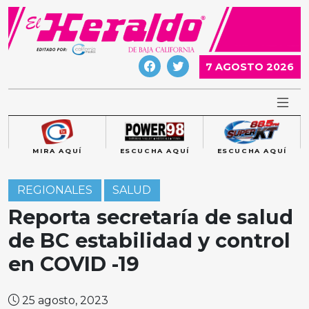
Skip
to
content
7 AGOSTO 2026
MIRA AQUÍ
ESCUCHA AQUÍ
ESCUCHA AQUÍ
REGIONALES
SALUD
Reporta secretaría de salud
de BC estabilidad y control
en COVID -19
25 agosto, 2023