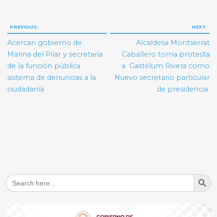
Navegación
PREVIOUS:
NEXT:
de
Acercan gobierno de
Alcaldesa Montserrat
entradas
Marina del Pilar y secretaria
Caballero toma protesta
de la función pública
a Gastélum Rivera como
sistema de denuncias a la
Nuevo secretario particular
ciudadanía
de presidencia
Search But
Search
for: