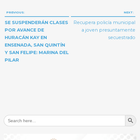
Navegación
PREVIOUS:
NEXT:
de
SE SUSPENDERÁN CLASES
Recupera policía municipal
entradas
POR AVANCE DE
a joven presuntamente
HURACÁN KAY EN
secuestrado
ENSENADA, SAN QUINTÍN
Y SAN FELIPE: MARINA DEL
PILAR
Search But
Search
for: