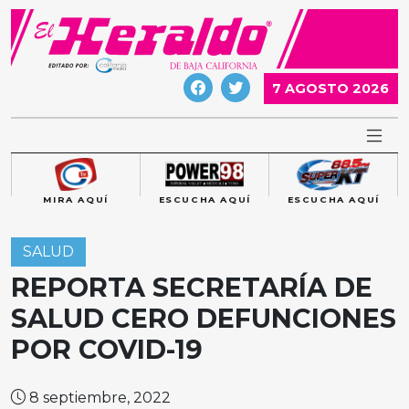
Skip
to
content
7 AGOSTO 2026
MIRA AQUÍ
ESCUCHA AQUÍ
ESCUCHA AQUÍ
SALUD
REPORTA SECRETARÍA DE
SALUD CERO DEFUNCIONES
POR COVID-19
8 septiembre, 2022