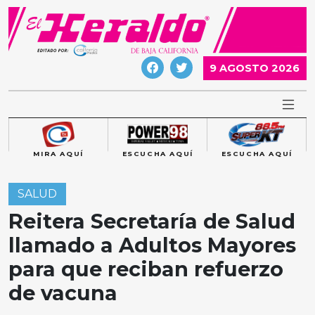
Skip
to
content
9 AGOSTO 2026
MIRA AQUÍ
ESCUCHA AQUÍ
ESCUCHA AQUÍ
SALUD
Reitera Secretaría de Salud
llamado a Adultos Mayores
para que reciban refuerzo
de vacuna