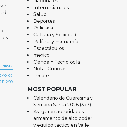
Nacionales
 son
Internacionales
dad
Salud
Deportes
Policiaca
de
Cultura y Sociedad
 los
Política y Economía
s
Espectáculos
mexico
Ciencia Y Tecnología
NEXT:
Notas Curiosas
tivo de
Tecate
RE 250
MOST POPULAR
Calendario de Cuaresma y
Semana Santa 2026
(377)
Aseguran autoridades
armamento de alto poder
y equipo táctico en Valle