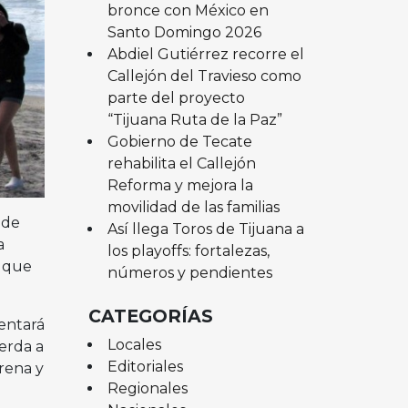
bronce con México en
Santo Domingo 2026
Abdiel Gutiérrez recorre el
Callejón del Travieso como
parte del proyecto
“Tijuana Ruta de la Paz”
Gobierno de Tecate
rehabilita el Callejón
Reforma y mejora la
movilidad de las familias
 de
Así llega Toros de Tijuana a
a
los playoffs: fortalezas,
a que
números y pendientes
CATEGORÍAS
entará
Locales
erda a
Editoriales
rena y
Regionales