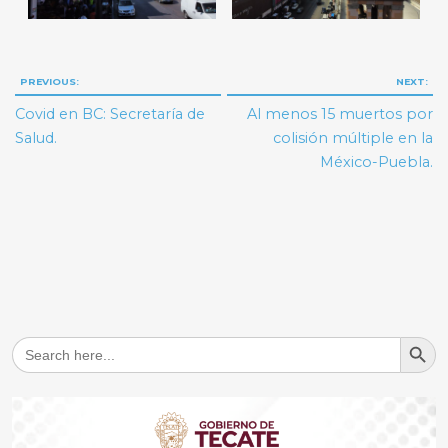
Navegación
PREVIOUS:
NEXT:
de
Covid en BC: Secretaría de
Al menos 15 muertos por
entradas
Salud.
colisión múltiple en la
México-Puebla.
Search But
Search
for: