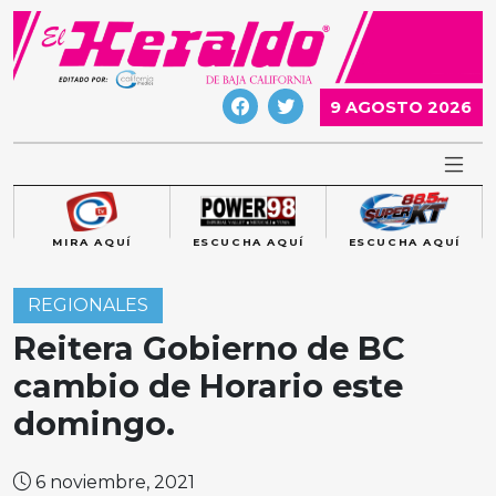
Skip
to
content
9 AGOSTO 2026
MIRA AQUÍ
ESCUCHA AQUÍ
ESCUCHA AQUÍ
REGIONALES
Reitera Gobierno de BC
cambio de Horario este
domingo.
6 noviembre, 2021