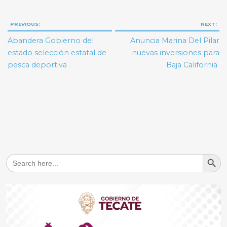
Navegación
PREVIOUS:
NEXT:
de
Abandera Gobierno del
Anuncia Marina Del Pilar
entradas
estado selección estatal de
nuevas inversiones para
pesca deportiva
Baja California
Search But
Search
for: