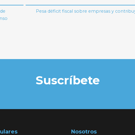
 de
Pesa déficit fiscal sobre empresas y contrib
onso
Suscríbete
ulares
Nosotros