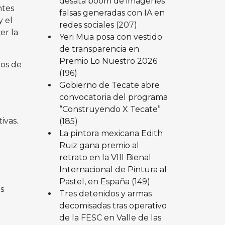
desata boom de imágenes
ntes
falsas generadas con IA en
y el
redes sociales
(207)
er la
Yeri Mua posa con vestido
de transparencia en
Premio Lo Nuestro 2026
los de
(196)
Gobierno de Tecate abre
convocatoria del programa
“Construyendo X Tecate”
ivas.
(185)
La pintora mexicana Edith
Ruiz gana premio al
retrato en la VIII Bienal
Internacional de Pintura al
Pastel, en España
(149)
s
Tres detenidos y armas
decomisadas tras operativo
de la FESC en Valle de las