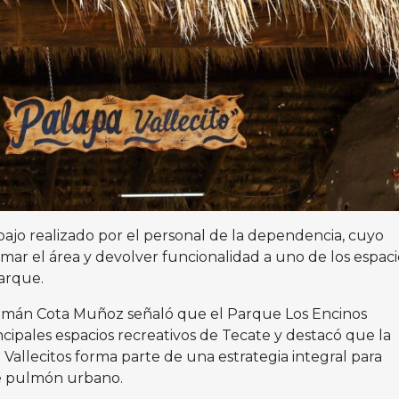
bajo realizado por el personal de la dependencia, cuyo
mar el área y devolver funcionalidad a uno de los espaci
arque.
 Román Cota Muñoz señaló que el Parque Los Encinos
cipales espacios recreativos de Tecate y destacó que la
a Vallecitos forma parte de una estrategia integral para
te pulmón urbano.