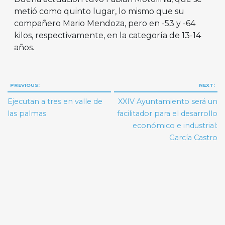
metió como quinto lugar, lo mismo que su
compañero Mario Mendoza, pero en -53 y -64
kilos, respectivamente, en la categoría de 13-14
años.
Navegación
PREVIOUS:
NEXT:
de
Ejecutan a tres en valle de
XXIV Ayuntamiento será un
entradas
las palmas
facilitador para el desarrollo
económico e industrial:
García Castro