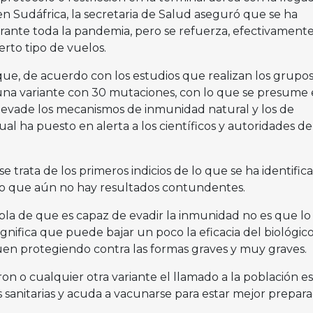
n Sudáfrica, la secretaria de Salud aseguró que se ha
urante toda la pandemia, pero se refuerza, efectivamente
erto tipo de vuelos.
ue, de acuerdo con los estudios que realizan los grupo
 una variante con 30 mutaciones, con lo que se presume 
 evade los mecanismos de inmunidad natural y los de
ual ha puesto en alerta a los científicos y autoridades de
 trata de los primeros indicios de lo que se ha identific
 lo que aún no hay resultados contundentes.
la de que es capaz de evadir la inmunidad no es que lo
ignifica que puede bajar un poco la eficacia del biológic
guen protegiendo contra las formas graves y muy graves.
on o cualquier otra variante el llamado a la población e
sanitarias y acuda a vacunarse para estar mejor prepar