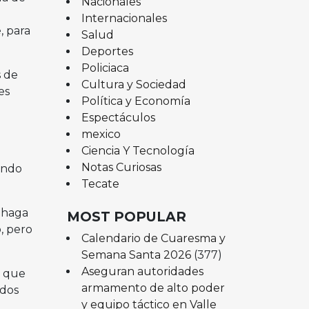
Nacionales
Internacionales
, para
Salud
Deportes
Policiaca
s de
Cultura y Sociedad
es
Política y Economía
Espectáculos
mexico
Ciencia Y Tecnología
Notas Curiosas
ando
Tecate
 haga
MOST POPULAR
o, pero
Calendario de Cuaresma y
Semana Santa 2026
(377)
Aseguran autoridades
s que
armamento de alto poder
ados
y equipo táctico en Valle