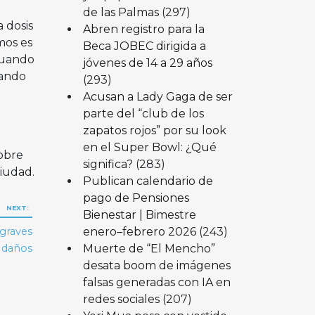
de las Palmas
(297)
 dosis
Abren registro para la
mos es
Beca JOBEC dirigida a
luando
jóvenes de 14 a 29 años
rando
(293)
Acusan a Lady Gaga de ser
parte del “club de los
zapatos rojos” por su look
en el Super Bowl: ¿Qué
sobre
significa?
(283)
ciudad.
Publican calendario de
pago de Pensiones
NEXT:
Bienestar | Bimestre
enero–febrero 2026
(243)
 graves
Muerte de “El Mencho”
daños
desata boom de imágenes
falsas generadas con IA en
redes sociales
(207)