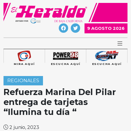
Skip
to
content
9 AGOSTO 2026
MIRA AQUÍ
ESCUCHA AQUÍ
ESCUCHA AQUÍ
REGIONALES
Refuerza Marina Del Pilar
entrega de tarjetas
“Ilumina tu día “
2 junio, 2023