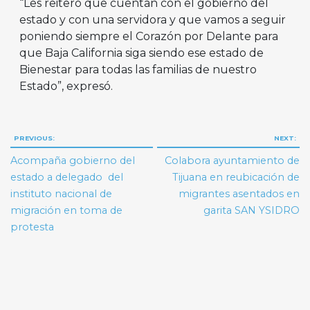
“Les reitero que cuentan con el gobierno del
estado y con una servidora y que vamos a seguir
poniendo siempre el Corazón por Delante para
que Baja California siga siendo ese estado de
Bienestar para todas las familias de nuestro
Estado”, expresó.
Navegación
PREVIOUS:
NEXT:
de
Acompaña gobierno del
Colabora ayuntamiento de
entradas
estado a delegado del
Tijuana en reubicación de
instituto nacional de
migrantes asentados en
migración en toma de
garita SAN YSIDRO
protesta