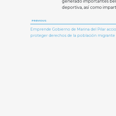
generado importantes benef
deportiva, así como imparti
Navegación
PREVIOUS:
de
Emprende Gobierno de Marina del Pilar acci
proteger derechos de la población migrante
entradas