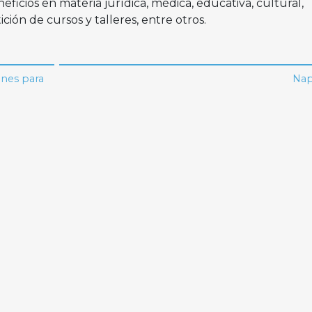
icios en materia jurídica, médica, educativa, cultural,
ción de cursos y talleres, entre otros.
ones para
Nap