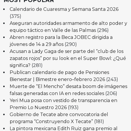
Calendario de Cuaresma y Semana Santa 2026
(375)
Aseguran autoridades armamento de alto poder y
equipo táctico en Valle de las Palmas
(296)
Abren registro para la Beca JOBEC dirigida a
jóvenes de 14 a 29 años
(290)
Acusan a Lady Gaga de ser parte del “club de los
zapatos rojos” por su look en el Super Bowl: ¿Qué
significa?
(281)
Publican calendario de pago de Pensiones
Bienestar | Bimestre enero–febrero 2026
(243)
Muerte de “El Mencho” desata boom de imágenes
falsas generadas con IA en redes sociales
(206)
Yeri Mua posa con vestido de transparencia en
Premio Lo Nuestro 2026
(193)
Gobierno de Tecate abre convocatoria del
programa “Construyendo X Tecate”
(181)
La pintora mexicana Edith Ruiz gana premio al