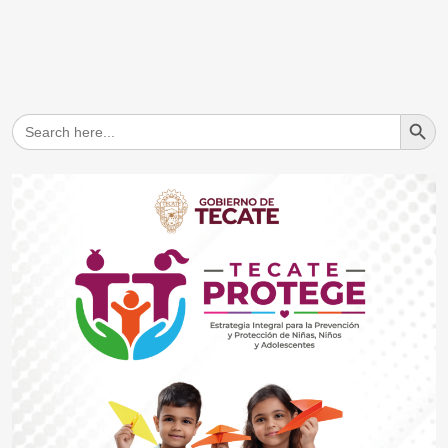
Search But
Search
for: