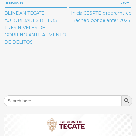
Navegación
PREVIOUS:
NEXT:
de
BLINDAN TECATE
Inicia CESPTE programa de
entradas
AUTORIDADES DE LOS
“Bacheo por delante” 2023
TRES NIVELES DE
GOBIENO ANTE AUMENTO
DE DELITOS
Search But
Search
for: