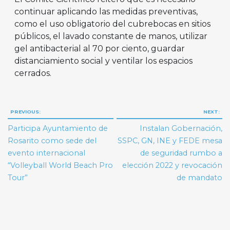
continuar aplicando las medidas preventivas,
como el uso obligatorio del cubrebocas en sitios
públicos, el lavado constante de manos, utilizar
gel antibacterial al 70 por ciento, guardar
distanciamiento social y ventilar los espacios
cerrados.
Navegación
PREVIOUS:
NEXT:
de
Participa Ayuntamiento de
Instalan Gobernación,
entradas
Rosarito como sede del
SSPC, GN, INE y FEDE mesa
evento internacional
de seguridad rumbo a
“Volleyball World Beach Pro
elección 2022 y revocación
Tour”
de mandato