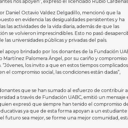
tes nos apoyen”, expresó el licenciado Rubio Cárdenas
tor Daniel Octavio Valdez Delgadillo, mencionó que la
puesto en evidencia las desigualdades persistentes y ha
s las actividades de la vida diaria, además de que las
ión se volvieron imprescindibles. Esto no pasó desaperci
e las universidades públicas y privadas del país.
 el apoyo brindado por los donantes de la Fundación UA
o Martínez Palomera Ángel, por su cariño y compromiso 
. “Jóvenes, los invito a que en estos tiempos complicados
n el compromiso social, las condiciones están dadas”,
donantes que se han sumado al esfuerzo de contribuir a
versidad a través de Fundación UABC, emitió un mensaje 
 quien expresó que siempre han tenido el compromiso d
 educativas ya que de esta forma apoyan a un estudiante 
el futuro sea mejor, se forme una mejor comunidad, est