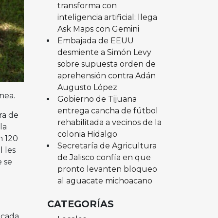
transforma con
inteligencia artificial: llega
Ask Maps con Gemini
Embajada de EEUU
desmiente a Simón Levy
sobre supuesta orden de
aprehensión contra Adán
Augusto López
nea.
Gobierno de Tijuana
entrega cancha de fútbol
ra de
rehabilitada a vecinos de la
la
colonia Hidalgo
n 120
Secretaría de Agricultura
l les
de Jalisco confía en que
e se
pronto levanten bloqueo
al aguacate michoacano
CATEGORÍAS
 cada