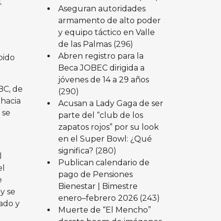
.
Aseguran autoridades
armamento de alto poder
y equipo táctico en Valle
de las Palmas
(296)
Abren registro para la
bido
Beca JOBEC dirigida a
jóvenes de 14 a 29 años
BC, de
(290)
hacia
Acusan a Lady Gaga de ser
 se
parte del “club de los
zapatos rojos” por su look
en el Super Bowl: ¿Qué
significa?
(280)
l
Publican calendario de
el
pago de Pensiones
e
Bienestar | Bimestre
y se
enero–febrero 2026
(243)
ado y
Muerte de “El Mencho”