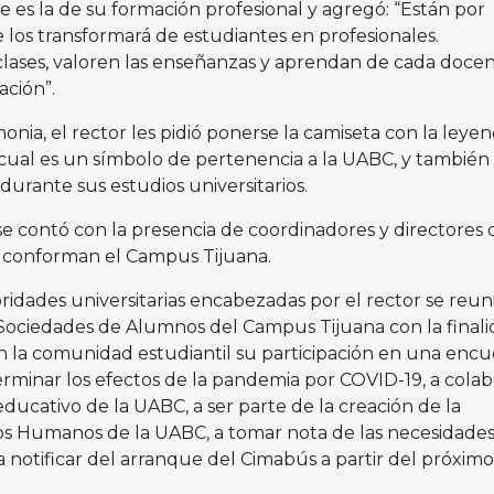
 es la de su formación profesional y agregó: “Están por
os transformará de estudiantes en profesionales.
ases, valoren las enseñanzas y aprendan de cada doce
ación”.
onia, el rector les pidió ponerse la camiseta con la leye
 cual es un símbolo de pertenencia a la UABC, y también 
 durante sus estudios universitarios.
e contó con la presencia de coordinadores y directores d
 conforman el Campus Tijuana.
oridades universitarias encabezadas por el rector se reu
 Sociedades de Alumnos del Campus Tijuana con la final
en la comunidad estudiantil su participación en una encu
rminar los efectos de la pandemia por COVID-19, a colab
educativo de la UABC, a ser parte de la creación de la
os Humanos de la UABC, a tomar nota de las necesidades
a notificar del arranque del Cimabús a partir del próximo