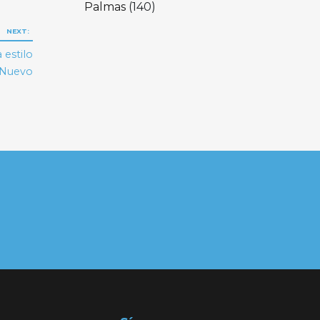
Palmas
(140)
NEXT:
 estilo
 Nuevo