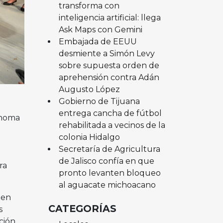
transforma con
inteligencia artificial: llega
Ask Maps con Gemini
Embajada de EEUU
desmiente a Simón Levy
sobre supuesta orden de
aprehensión contra Adán
Augusto López
Gobierno de Tijuana
entrega cancha de fútbol
ónoma
rehabilitada a vecinos de la
colonia Hidalgo
Secretaría de Agricultura
de Jalisco confía en que
ra
pronto levanten bloqueo
al aguacate michoacano
ien
CATEGORÍAS
s
ción.