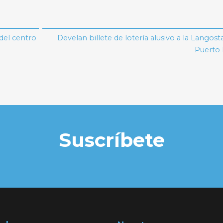
del centro
Develan billete de lotería alusivo a la Langosta
Puerto
Suscríbete