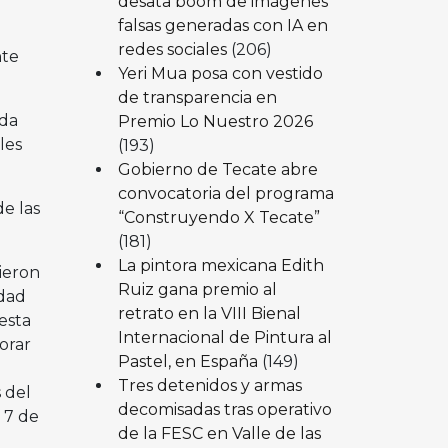
desata boom de imágenes
falsas generadas con IA en
redes sociales
(206)
nte
Yeri Mua posa con vestido
de transparencia en
nda
Premio Lo Nuestro 2026
les
(193)
Gobierno de Tecate abre
convocatoria del programa
e las
“Construyendo X Tecate”
(181)
La pintora mexicana Edith
nieron
Ruiz gana premio al
idad
retrato en la VIII Bienal
esta
Internacional de Pintura al
orar
Pastel, en España
(149)
Tres detenidos y armas
 del
decomisadas tras operativo
 7 de
de la FESC en Valle de las