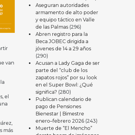
Aseguran autoridades
armamento de alto poder
y equipo táctico en Valle
de las Palmas
(296)
Abren registro para la
Beca JOBEC dirigida a
rtir
jóvenes de 14 a 29 años
(290)
ue van
Acusan a Lady Gaga de ser
parte del “club de los
zapatos rojos” por su look
la
en el Super Bowl: ¿Qué
significa?
(280)
, el
Publican calendario de
una
pago de Pensiones
Bienestar | Bimestre
enero–febrero 2026
(243)
árez,
Muerte de “El Mencho”
as más