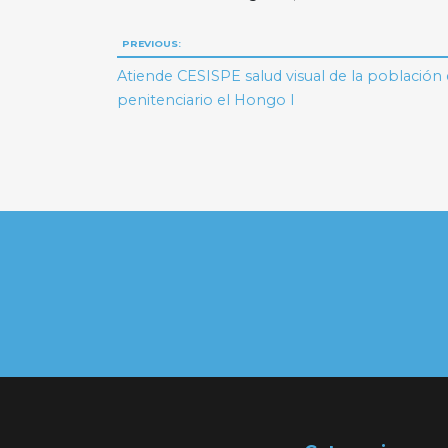
Navegación
PREVIOUS:
de
Atiende CESISPE salud visual de la población 
penitenciario el Hongo I
entradas