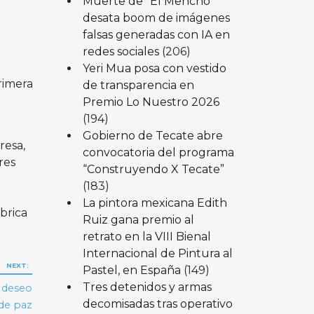
Muerte de “El Mencho”
desata boom de imágenes
falsas generadas con IA en
redes sociales
(206)
Yeri Mua posa con vestido
rimera
de transparencia en
Premio Lo Nuestro 2026
(194)
Gobierno de Tecate abre
resa,
convocatoria del programa
res
“Construyendo X Tecate”
(183)
La pintora mexicana Edith
brica
Ruiz gana premio al
retrato en la VIII Bienal
Internacional de Pintura al
NEXT:
Pastel, en España
(149)
Tres detenidos y armas
l deseo
decomisadas tras operativo
 de paz