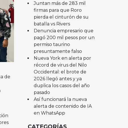
Juntan más de 283 mil
firmas para que Roro
pierda el cinturón de su
batalla vs Rivers
Denuncia empresario que
pagó 200 mil pesos por un
permiso taurino
presuntamente falso
Nueva York en alerta por
récord de virus del Nilo
Occidental: el brote de
ca de
2026 llegó antes y ya
duplica los casos del año
a
pasado
Así funcionará la nueva
alerta de contenido de IA
en WhatsApp
ción
ores
CATEGORÍAS