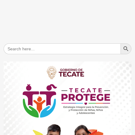
Search But
Search
for: