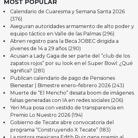
MOST POPULAR
Calendario de Cuaresma y Semana Santa 2026
(376)
Aseguran autoridades armamento de alto poder y
equipo táctico en Valle de las Palmas
(296)
Abren registro para la Beca JOBEC dirigida a
jóvenes de 14 a 29 años
(290)
Acusan a Lady Gaga de ser parte del “club de los
zapatos rojos” por su look en el Super Bowl: ¿Qué
significa?
(281)
Publican calendario de pago de Pensiones
Bienestar | Bimestre enero–febrero 2026
(243)
Muerte de “El Mencho” desata boom de imágenes
falsas generadas con IA en redes sociales
(206)
Yeri Mua posa con vestido de transparencia en
Premio Lo Nuestro 2026
(194)
Gobierno de Tecate abre convocatoria del
programa “Construyendo X Tecate”
(183)
La pintora mexicana Edith Ruiz gana premio al