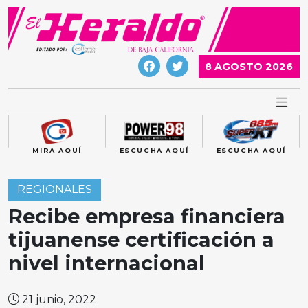
Skip
to
content
8 AGOSTO 2026
MIRA AQUÍ
ESCUCHA AQUÍ
ESCUCHA AQUÍ
REGIONALES
Recibe empresa financiera
tijuanense certificación a
nivel internacional
21 junio, 2022