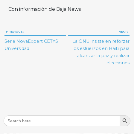
Con información de Baja News
Navegación
PREVIOUS:
NEXT:
de
Serie NovaExpert CETYS
La ONU insiste en reforzar
entradas
Universidad
los esfuerzos en Haití para
alcanzar la paz y realizar
elecciones
Search But
Search
for: