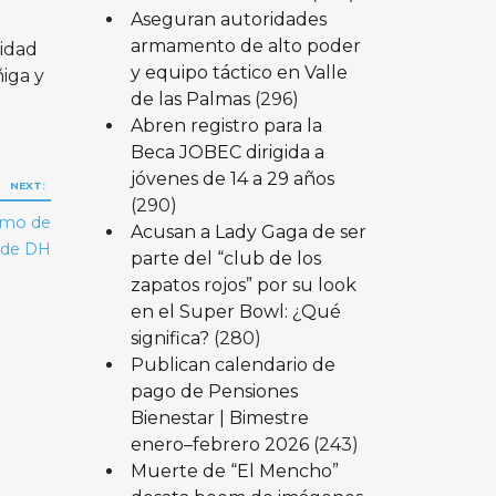
Aseguran autoridades
armamento de alto poder
sidad
y equipo táctico en Valle
iga y
de las Palmas
(296)
Abren registro para la
Beca JOBEC dirigida a
jóvenes de 14 a 29 años
NEXT:
(290)
ismo de
Acusan a Lady Gaga de ser
s de DH
parte del “club de los
zapatos rojos” por su look
en el Super Bowl: ¿Qué
significa?
(280)
Publican calendario de
pago de Pensiones
Bienestar | Bimestre
enero–febrero 2026
(243)
Muerte de “El Mencho”