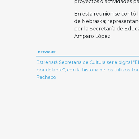
proyectos o actividades p
En esta reunión se contó l
de Nebraska; representand
por la Secretaría de Educ
Amparo López.
Navegación
PREVIOUS:
de
Estrenará Secretaría de Cultura serie digital “E
por delante”, con la historia de los trillizos To
entradas
Pacheco