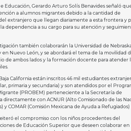
 de Educación, Gerardo Arturo Solís Benavides señaló qu
tención a alumnos migrantes debido a la cantidad de
el extranjero que llegan diariamente a esta frontera y p
 la dependencia a su cargo para su atención y seguimien
tigación también colaborarán la Universidad de Nebraska,
en Nuevo León, y se abordará el tema de la movilidad d
dio de ambos lados y la formación docente para atender 
iles.
ja California están inscritos 46 mil estudiantes extranje
ar, primaria y secundaria) y son atendidos por el Progr
Migrante (PROBEM) perteneciente a la Secretaría de
a directamente con ACNUR (Alto Comisionado de las Na
os) y COMAR (Comisión Mexicana de Ayuda a Refugiados)
reiteró el compromiso con los niños procedentes del
ituciones de Educación Superior que deseen colaborar en