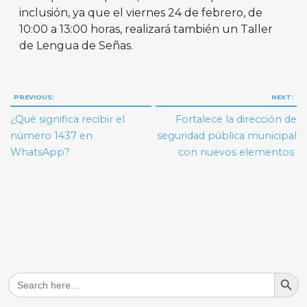
inclusión, ya que el viernes 24 de febrero, de
10:00 a 13:00 horas, realizará también un Taller
de Lengua de Señas.
Navegación
PREVIOUS:
NEXT:
de
¿Qué significa recibir el
Fortalece la dirección de
entradas
número 1437 en
seguridad pública municipal
WhatsApp?
con nuevos elementos
Search But
Search
for: