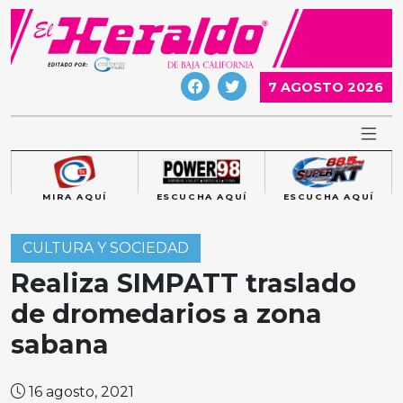
Skip
to
content
7 AGOSTO 2026
MIRA AQUÍ
ESCUCHA AQUÍ
ESCUCHA AQUÍ
CULTURA Y SOCIEDAD
Realiza SIMPATT traslado
de dromedarios a zona
sabana
16 agosto, 2021