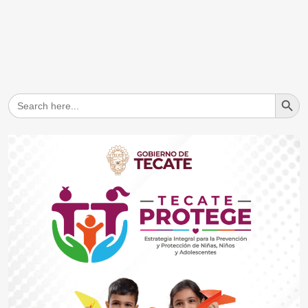
Search But
Search
for: