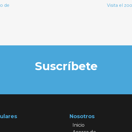
to de
Visita el zo
Suscríbete
ulares
Nosotros
Inicio