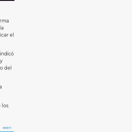
orma
la
icar el
indicó
 y
o del
a
 los
NEXT: