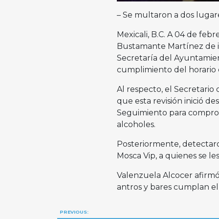
– Se multaron a dos lugare
Mexicali, B.C. A 04 de feb
Bustamante Martínez de i
Secretaría del Ayuntamient
cumplimiento del horario 
Al respecto, el Secretari
que esta revisión inició d
Seguimiento para comprob
alcoholes.
Posteriormente, detectaron
Mosca Vip, a quienes se le
Valenzuela Alcocer afirmó
antros y bares cumplan el 
Navegación
PREVIOUS: