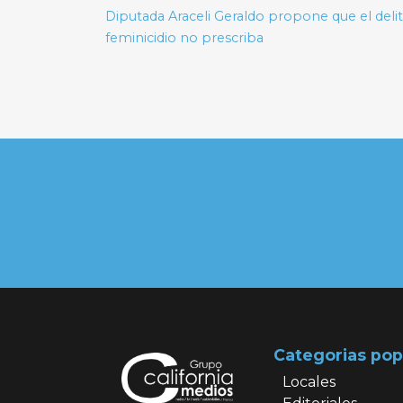
de
Diputada Araceli Geraldo propone que el deli
feminicidio no prescriba
entradas
Categorias pop
Locales