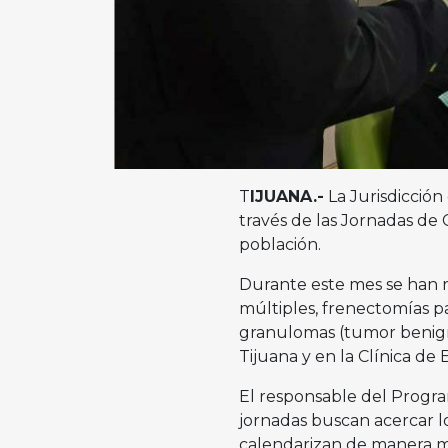
T
IJUANA.-
La Jurisdicción
través de las Jornadas de 
población.
Durante este mes se han 
múltiples, frenectomías par
granulomas (tumor benigno
Tijuana y en la Clínica de
El responsable del Progra
jornadas buscan acercar lo
calendarizan de manera m