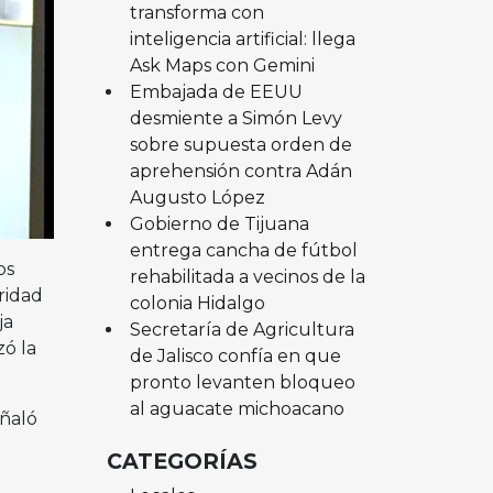
transforma con
inteligencia artificial: llega
Ask Maps con Gemini
Embajada de EEUU
desmiente a Simón Levy
sobre supuesta orden de
aprehensión contra Adán
Augusto López
Gobierno de Tijuana
entrega cancha de fútbol
os
rehabilitada a vecinos de la
ridad
colonia Hidalgo
ja
Secretaría de Agricultura
zó la
de Jalisco confía en que
pronto levanten bloqueo
al aguacate michoacano
eñaló
CATEGORÍAS