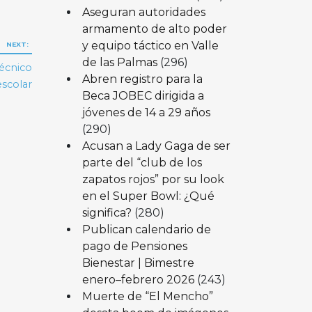
Aseguran autoridades
armamento de alto poder
y equipo táctico en Valle
NEXT:
de las Palmas
(296)
técnico
Abren registro para la
escolar
Beca JOBEC dirigida a
jóvenes de 14 a 29 años
(290)
Acusan a Lady Gaga de ser
parte del “club de los
zapatos rojos” por su look
en el Super Bowl: ¿Qué
significa?
(280)
Publican calendario de
pago de Pensiones
Bienestar | Bimestre
enero–febrero 2026
(243)
Muerte de “El Mencho”