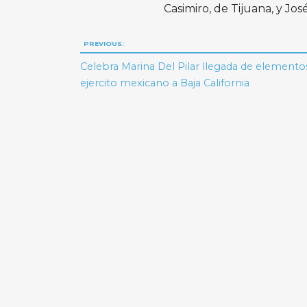
Casimiro, de Tijuana, y J
Navegación
PREVIOUS:
de
Celebra Marina Del Pilar llegada de elemento
ejercito mexicano a Baja California
entradas