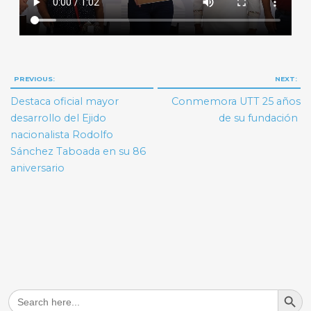
Navegación
PREVIOUS:
NEXT:
de
Destaca oficial mayor
Conmemora UTT 25 años
entradas
desarrollo del Ejido
de su fundación
nacionalista Rodolfo
Sánchez Taboada en su 86
aniversario
Search But
Search
for: