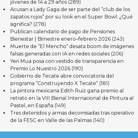
jóvenes de 14 a 29 años
(289)
Acusan a Lady Gaga de ser parte del “club de los
zapatos rojos” por su look en el Super Bowl: ¿Qué
significa?
(278)
Publican calendario de pago de Pensiones
Bienestar | Bimestre enero–febrero 2026
(243)
Muerte de “El Mencho” desata boom de imágenes
falsas generadas con IA en redes sociales
(206)
Yeri Mua posa con vestido de transparencia en
Premio Lo Nuestro 2026
(190)
Gobierno de Tecate abre convocatoria del
programa “Construyendo X Tecate”
(181)
La pintora mexicana Edith Ruiz gana premio al
retrato en la VIII Bienal Internacional de Pintura al
Pastel, en España
(149)
Tres detenidos y armas decomisadas tras operativo
de la FESC en Valle de las Palmas
(140)