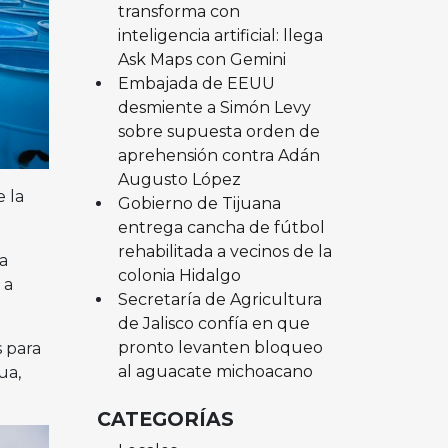
transforma con
inteligencia artificial: llega
Ask Maps con Gemini
Embajada de EEUU
desmiente a Simón Levy
sobre supuesta orden de
aprehensión contra Adán
Augusto López
e la
Gobierno de Tijuana
entrega cancha de fútbol
rehabilitada a vecinos de la
a
colonia Hidalgo
 a
Secretaría de Agricultura
de Jalisco confía en que
pronto levanten bloqueo
 para
al aguacate michoacano
ua,
CATEGORÍAS