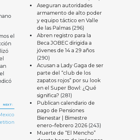
Aseguran autoridades
armamento de alto poder
 mano
y equipo táctico en Valle
de las Palmas
(296)
Abren registro para la
mos el
Beca JOBEC dirigida a
cción
jóvenes de 14 a 29 años
lizó
(290)
el
Acusan a Lady Gaga de ser
uan
parte del “club de los
el
zapatos rojos” por su look
ndicó
en el Super Bowl: ¿Qué
significa?
(281)
Publican calendario de
NEXT:
pago de Pensiones
Mexico
Bienestar | Bimestre
tition
enero–febrero 2026
(243)
Muerte de “El Mencho”