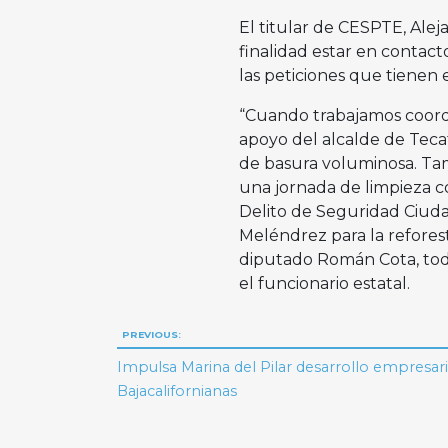
El titular de CESPTE, Ale
finalidad estar en contact
las peticiones que tienen e
“Cuando trabajamos coord
apoyo del alcalde de Tecat
de basura voluminosa. Tam
una jornada de limpieza c
Delito de Seguridad Ciuda
Meléndrez para la refores
diputado Román Cota, todo 
el funcionario estatal.
Navegación
PREVIOUS:
de
Impulsa Marina del Pilar desarrollo empresaria
Bajacalifornianas
entradas