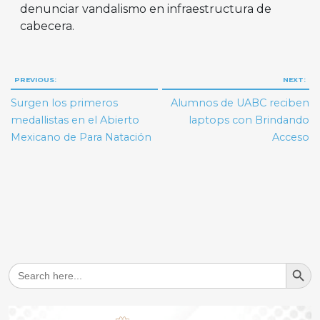
denunciar vandalismo en infraestructura de
cabecera.
Navegación
PREVIOUS:
NEXT:
de
Surgen los primeros
Alumnos de UABC reciben
entradas
medallistas en el Abierto
laptops con Brindando
Mexicano de Para Natación
Acceso
Search But
Search
for: