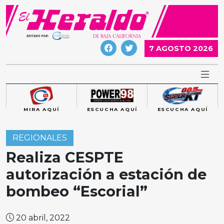
Skip
to
content
7 AGOSTO 2026
MIRA AQUÍ
ESCUCHA AQUÍ
ESCUCHA AQUÍ
REGIONALES
Realiza CESPTE
autorización a estación de
bombeo “Escorial”
20 abril, 2022