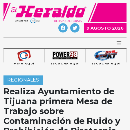
Skip
to
content
9 AGOSTO 2026
MIRA AQUÍ
ESCUCHA AQUÍ
ESCUCHA AQUÍ
REGIONALES
Realiza Ayuntamiento de
Tijuana primera Mesa de
Trabajo sobre
Contaminación de Ruido y