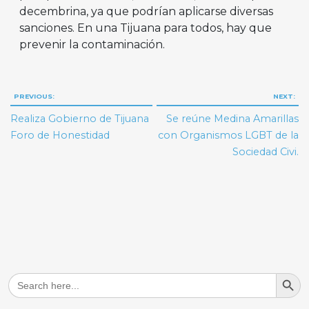
decembrina, ya que podrían aplicarse diversas
sanciones. En una Tijuana para todos, hay que
prevenir la contaminación.
Navegación
PREVIOUS:
NEXT:
de
Realiza Gobierno de Tijuana
Se reúne Medina Amarillas
entradas
Foro de Honestidad
con Organismos LGBT de la
Sociedad Civi.
Search But
Search
for: