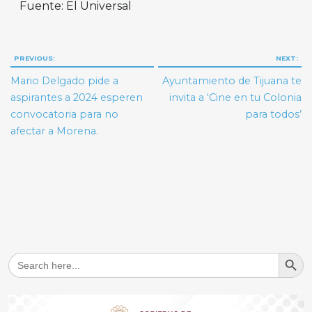
Fuente: El Universal
Navegación
PREVIOUS:
NEXT:
de
Mario Delgado pide a
Ayuntamiento de Tijuana te
entradas
aspirantes a 2024 esperen
invita a ‘Cine en tu Colonia
convocatoria para no
para todos’
afectar a Morena.
Search But
Search
for: