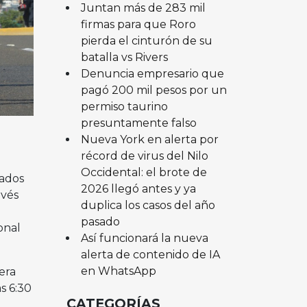
Juntan más de 283 mil
firmas para que Roro
pierda el cinturón de su
batalla vs Rivers
Denuncia empresario que
pagó 200 mil pesos por un
permiso taurino
presuntamente falso
Nueva York en alerta por
récord de virus del Nilo
Occidental: el brote de
tados
2026 llegó antes y ya
avés
duplica los casos del año
pasado
onal
Así funcionará la nueva
alerta de contenido de IA
en WhatsApp
era
s 6:30
CATEGORÍAS