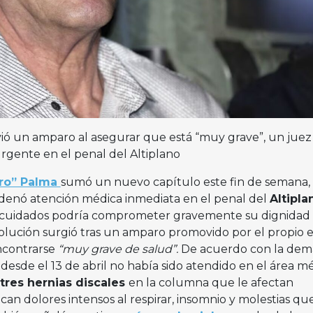
ió un amparo al asegurar que está “muy grave”, un juez
gente en el penal del Altiplano
ero” Palma
sumó un nuevo capítulo este fin de semana,
rdenó atención médica inmediata en el penal del
Altipla
de cuidados podría comprometer gravemente su dignidad
solución surgió tras un amparo promovido por el propio e
ncontrarse
“muy grave de salud”.
De acuerdo con la dem
esde el 13 de abril no había sido atendido en el área m
tres hernias discales
en la columna que le afectan
ocan dolores intensos al respirar, insomnio y molestias qu