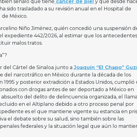
ambién señaló que tiene
cáncer de piel
y que desde hac
a sido trasladado a su revisión anual en el Hospital de
d de México.
arcelino Niño Jiménez, quién concedió una suspensión d
del expediente 442/2026, al estimar que los antecedentes
tuir malos tratos.
a”?
 del Cártel de Sinaloa junto a
Joaquín “El Chapo” Gu
ve del narcotráfico en México durante la década de los
n 1995 y posterior extradición a Estados Unidos, cumplió
ionados con drogas antes de ser deportado a México en
bsuelto del delito de delincuencia organizada, el llam
cluido en el Altiplano debido a otro proceso penal por
expediente es el que mantiene vigente su estancia en pris
viva el debate sobre su salud, sino también sobre las
penales federales y la situación legal que aún lo mantie