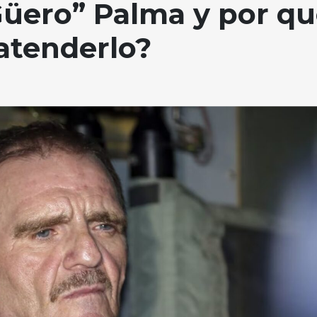
Güero” Palma y por q
 atenderlo?