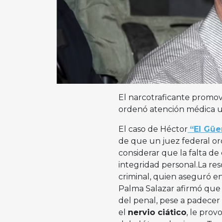
El narcotraficante promov
ordenó atención médica ur
El caso de Héctor
“El Gü
de que un juez federal o
considerar que la falta 
integridad personal.La re
criminal, quien aseguró e
Palma Salazar afirmó que d
del penal, pese a padecer
el
nervio ciático
, le prov