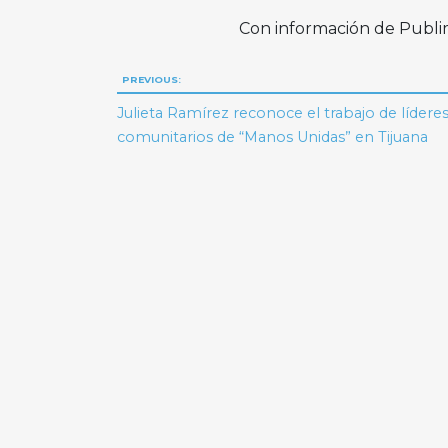
Con información de Publ
Navegación
PREVIOUS:
de
Julieta Ramírez reconoce el trabajo de lídere
comunitarios de “Manos Unidas” en Tijuana
entradas