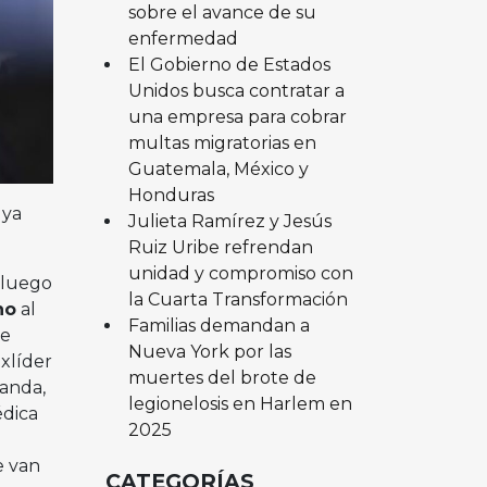
sobre el avance de su
enfermedad
El Gobierno de Estados
Unidos busca contratar a
una empresa para cobrar
multas migratorias en
Guatemala, México y
Honduras
 ya
Julieta Ramírez y Jesús
Ruiz Uribe refrendan
unidad y compromiso con
 luego
la Cuarta Transformación
no
al
Familias demandan a
 e
Nueva York por las
xlíder
muertes del brote de
anda,
legionelosis en Harlem en
édica
2025
e van
CATEGORÍAS