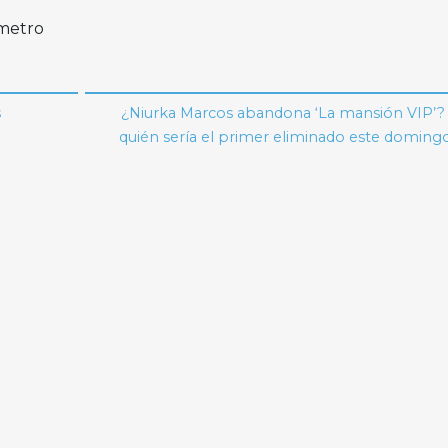
imetro
s
¿Niurka Marcos abandona ‘La mansión VIP’? 
quién sería el primer eliminado este doming