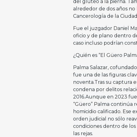
del glúteo a la pierna. T
alrededor de dos años no h
Cancerología de la Ciuda
Fue el juzgador Daniel M
oficio y de plano dentro 
caso incluso podrían consti
¿Quién es “El Güero Palm
Palma Salazar, cofundador
fue una de las figuras cla
noventa.Tras su captura e
condena por delitos relac
2016.Aunque en 2023 fue a
“Güero” Palma continúa re
homicidio calificado. Ese 
orden judicial no sólo rea
condiciones dentro de los 
las rejas.