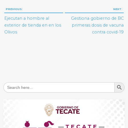
Navegación
PREVIOUS:
NEXT:
de
Ejecutan a hombre al
Gestiona gobierno de BC
entradas
exterior de tienda en en los
primeras dosis de vacuna
Olivos
contra covid-19
Search But
Search
for: