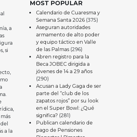
MOST POPULAR
Calendario de Cuaresma y
al
Semana Santa 2026
(375)
Aseguran autoridades
ía, a
armamento de alto poder
as
y equipo táctico en Valle
figura
de las Palmas
(296)
, si
Abren registro para la
Beca JOBEC dirigida a
jóvenes de 14 a 29 años
ecto,
(290)
como
Acusan a Lady Gaga de ser
a
parte del “club de los
ma.
zapatos rojos” por su look
e
en el Super Bowl: ¿Qué
ídica,
significa?
(281)
l más
Publican calendario de
 del
pago de Pensiones
s a la